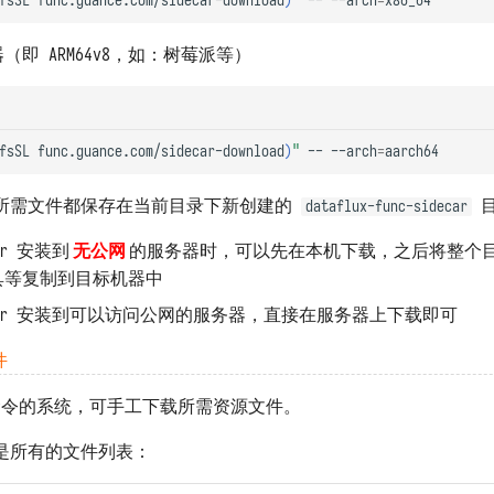
fsSL
func.guance.com/sidecar-download
)
"
--
--arch
=
（即 ARM64v8，如：树莓派等）
fsSL
func.guance.com/sidecar-download
)
"
--
--arch
=
所需文件都保存在当前目录下新创建的
目
dataflux-func-sidecar
ar 安装到
无公网
的服务器时，可以先在本机下载，之后将整个目
等复制到目标机器中
ecar 安装到可以访问公网的服务器，直接在服务器上下载即可
件
l 命令的系统，可手工下载所需资源文件。
是所有的文件列表：