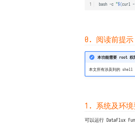
数据保存位置
连接器订阅
系统启动缓慢
树莓派官方系统部署
函数 API
1
bash
-c
"
$(
curl
-
备份和迁移
安装第三方包
函数执行超时
树莓派 Ubuntu 部署
定时任务
架构、扩容与限制资源
上传用户 Python 模块
函数执行无响应
Access Token
系统指标和任务记录
预执行脚本
包无法 import 或版本错误
实验性功能
上报自观测数据
系统补丁
代码无法访问外网
0. 阅读前提示
基准性能测试
打印日志 print
代码无法访问特定域名
卸载
导出函数 DFF.API
外网无法访问本系统
本功能需要 root 权
环境变量 DFF.ENV
无法通过 POST 方式调用 API
连接器对象 DFF.CONN
函数执行发生 TaskTimeout 错
本文所有涉及到的 shell
误
任务上下文 DFF.CTX
总览
MySQL 发生 ERROR 2026 错误
线程池 DFF.THREAD
观测云
MySQL 存储数据量过大
简易缓存 DFF.CACHE
TrueWatch
简易存储 DFF.STORE
DataKit、DataWay
1. 系统及环
响应数据 DFF.RESP
DataFlux Func Sidecar
响应文件 DFF.RESP_FILE
InfluxDB
可以运行 DataFlux F
响应大量数据
MySQL
DFF.RESP_LARGE_DATA
Redis