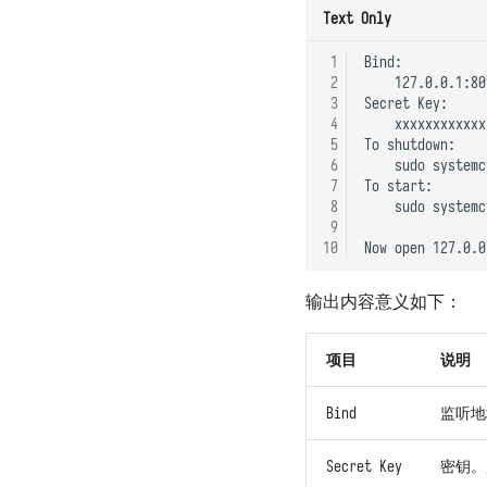
Text Only
 1
Bind:

 2
    127.0.0.1:80
 3
Secret Key:

 4
    xxxxxxxxxxxx
 5
To shutdown:

 6
    sudo systemc
 7
To start:

 8
    sudo systemc
 9
10
输出内容意义如下：
项目
说明
Bind
监听地
Secret Key
密钥。