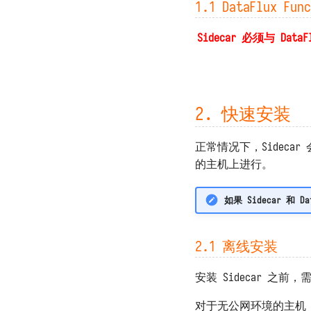
重定向 DFF.REDIRECT
1.1 DataFlux F
Memcached
函数页面 DFF.FUNC_PAGE
ClickHouse
Sidecar 必须与 DataF
SQL 构造 DFF.SQL
Oracle 数据库
资源路径 DFF.RSRC
Microsoft SQL Server
内置变量
PostgreSQL
MongoDB
2. 快速安装
Elasticsearch
NSQ
正常情况下，Sidecar 
MQTT Broker（v5.0）
的主机上进行。
Kafka
Prometheus
如果 Sidecar 和
阿里云日志服务 SLS
LLM（兼容 OpenAI）
2.1 离线安装
安装 Sidecar 之
对于无公网环境的主机