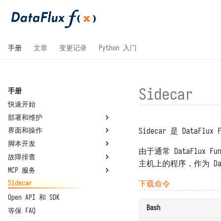
手册
文章
变更记录
Python 入门
Sidecar
手册
快速开始
部署和维护
Sidecar 是 DataFl
界面和操作
系统要求
脚本开发
国产操作系统兼容性
整体
由于通常 DataFlux
故障排查
安装部署
开发模块
基本概念
主机上的程序，作为 Dat
MCP 服务
配置文件
管理模块
编写并调用函数
忘记安装目录
单机部署
脚本库
下载命令
Sidecar
升级和重启
函数执行过程
安装部署时脚本中断
MCP 编程
虚拟目录部署
连接器
总览
重置管理员密码
API 认证
容器无法正常运行
MCP 函数
高可用部署
环境变量
关于
Open API 和 SDK
Bash
管理员工具
代码规划编排
安装后占据大量主机磁盘
Helm 部署
系统设置
等保 FAQ