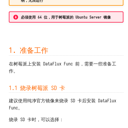
弱，无法运行
上传用户 Python 模块
包无法 import 或版本错误
2.3 初始化系统
Redis
接收观测云 Webhook 自定义告警
预执行脚本
代码无法访问外网
2.4 确认安装
Memcached
对接观测云自建通知对象
必须使用 64 位，用于树莓派的 Ubuntu Server 镜像
X. 附录
打印日志 print
代码无法访问特定域名
ClickHouse
对接观测云高级函数
导出函数 DFF.API
外网无法访问本系统
X.1 最大化发挥树莓派性能
Oracle 数据库
1. 准备工作
环境变量 DFF.ENV
无法通过 POST 方式调用 API
X.2 树莓派压力测试程序
Microsoft SQL Server
在树莓派上安装 DataFlux Func 前，需要一些准备工
连接器对象 DFF.CONN
函数执行发生 TaskTimeout 错误
PostgreSQL
作。
MySQL 发生 ERROR 2026 错误
MongoDB
任务上下文 DFF.CTX
1.1 烧录树莓派 SD 卡
MySQL 存储数据量过大
Elasticsearch
线程池 DFF.THREAD
建议使用纯净官方镜像来烧录 SD 卡后安装 DataFlux
Func。
NSQ
简易缓存 DFF.CACHE
烧录 SD 卡时，可以选择：
MQTT Broker
简易存储 DFF.STORE