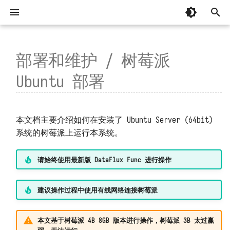
键
入
部署和维护 / 树莓派
1. 准备工作
整体
基本概念
忘记安装目录
MCP 编程
📚 专辑：AI 辅助编程
以往版本
起步
脚本库
总览
总览
AI 辅助编程
有关「监控器」常见问题
DataFlux Func 7.x
以
Ubuntu 部署
开
开发模块
编写并调用函数
安装部署时脚本中断
MCP 函数
基础
1.1 烧录树莓派 SD 卡
连接器
关于
观测云
从 OpenCode 接入并实现建站
掌握「监控器」日志
DataFlux Func 6.x
📚 专辑：观测云监控器
附属版 Func 版本对照表
始
函数执行过程
容器无法正常运行
基础补充
1.2 初始化系统
环境变量
系统设置
TrueWatch
从 Codex 接入并实现建站
掌握「消息发送」日志
DataFlux Func 5.x
管理模块
版本兼容性说明
观测云调试页面
本文档主要介绍如何在安装了 Ubuntu Server (64bit)
搜
系统的树莓派上运行本系统。
API 认证
安装后占据大量主机磁盘
内置库
1.3 配置 Wi-Fi 连接（可选）
函数 API
DataKit、DataWay
掌握「安全检测」日志
DataFlux Func 3.x
下载旧版
K8s 和云服务可能没那么可靠！
索
请始终使用最新版 DataFlux Func 进行操作
2. 安装 DataFlux Func
代码规划编排
系统启动缓慢
第三方库
定时任务
DataFlux Func Sidecar
监控器模板中的函数
DataFlux Func 2.x
连接并操作观测云 DataKit
连接器订阅
函数执行超时
代码片段参考
2.1 下载
Access Token
InfluxDB
监控器、短信、语音计量详解
DataFlux Func 1.x
通过 DataKit 向观测云写入数据
建议操作过程中使用有线网络连接树莓派
安装第三方包
函数执行无响应
2.2 安装
实验性功能
MySQL
监控器自动暂停
通过阿里云 DataV 展示数据
本文基于树莓派 4B 8GB 版本进行操作，树莓派 3B 太过赢