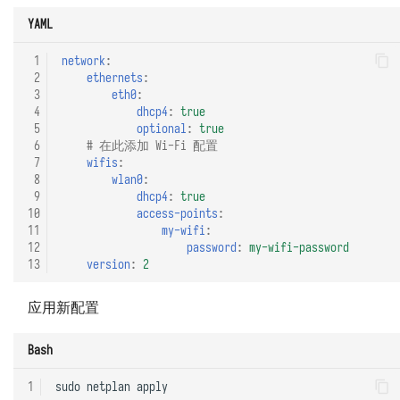
YAML
 1
network
:
 2
ethernets
:
 3
eth0
:
 4
dhcp4
:
true
 5
optional
:
true
 6
# 在此添加 Wi-Fi 配置
 7
wifis
:
 8
wlan0
:
 9
dhcp4
:
true
10
access-points
:
11
my-wifi
:
12
password
:
my-wifi-password
13
version
:
2
应用新配置
Bash
1
sudo
netplan