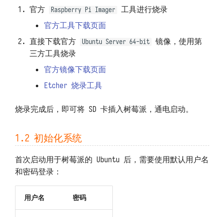
官方
工具进行烧录
Kafka
Raspberry Pi Imager
响应数据 DFF.RESP
官方工具下载页面
Prometheus
响应文件 DFF.RESP_FILE
直接下载官方
镜像，使用第
Ubuntu Server 64-bit
三方工具烧录
响应大量数据
DFF.RESP_LARGE_DATA
官方镜像下载页面
Etcher 烧录工具
重定向 DFF.REDIRECT
烧录完成后，即可将 SD 卡插入树莓派，通电启动。
函数页面 DFF.FUNC_PAGE
SQL 构造 DFF.SQL
1.2 初始化系统
资源路径 DFF.RSRC
首次启动用于树莓派的 Ubuntu 后，需要使用默认用户名
和密码登录：
内置变量
用户名
密码