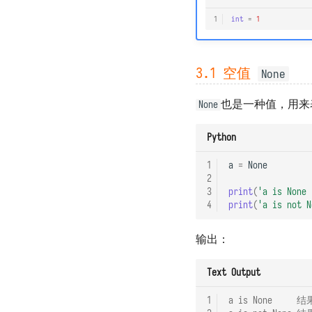
1
int
=
1
3.1 空值
None
也是一种值，用来
None
Python
1
a
=
None
2
3
print
(
'a is Non
4
print
(
'a is not
输出：
Text Output
1
a is None     结