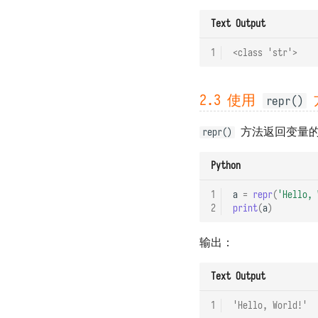
Text Output
1
<class 'str'>
2.3 使用
repr()
方法返回变量
repr()
Python
1
a
=
repr
(
'Hello, 
2
print
(
a
)
输出：
Text Output
1
'Hello, World!'