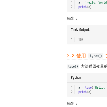
1
a
=
'Hello, World
2
print
(
a
)
输出：
Text Output
1
100
2.2 使用
type()
方法返回变量
type()
Python
1
a
=
type
(
'Hello, 
2
print
(
a
)
输出：