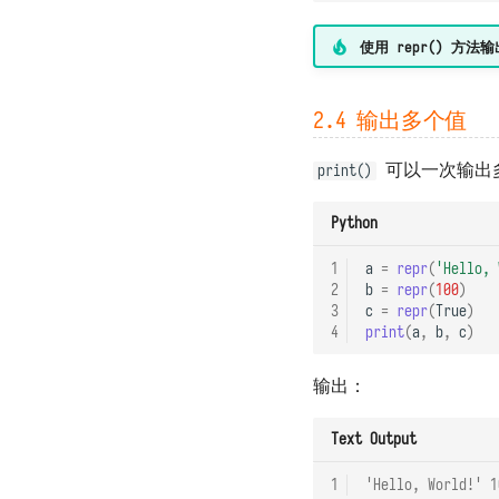
使用 repr() 
2.4 输出多个值
可以一次输出
print()
Python
1
a
=
repr
(
'Hello, 
2
b
=
repr
(
100
)
3
c
=
repr
(
True
)
4
print
(
a
,
b
,
c
)
输出：
Text Output
1
'Hello, World!' 1