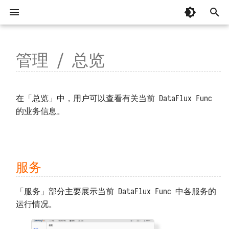
键
入
管理 / 总览
系统要求
脚本库
服务
基本概念
忘记安装目录
MCP 编程
📚 专辑：AI 辅助编程
以往版本
Python 起步
单机部署
总览
AI 辅助编程
有关「监控器」常见问题
DataFlux Func 7.x
以
开
国产操作系统兼容性
连接器
队列
编写并调用函数
安装部署时脚本中断
MCP 函数
Python 基础
虚拟目录部署
观测云
从 OpenCode 接入并实现建站
掌握「监控器」函数日志
DataFlux Func 6.x
📚 专辑：观测云监控器
附属版 Func 版本对照表
在「总览」中，用户可以查看有关当前 DataFlux Func
始
的业务信息。
安装部署
环境变量
业务指标、业务实体
函数执行过程
容器无法正常运行
Python 基础补充
高可用部署
TrueWatch
从 Codex 接入并实现建站
掌握「消息发送」函数日志
DataFlux Func 5.x
版本兼容性说明
观测云调试页面
搜
API 认证
安装后占据大量主机磁盘
Python 内置库
Helm 部署
DataKit、DataWay
掌握「安全检测」函数日志
DataFlux Func 3.x
配置文件
下载旧版
K8s 和云服务可能没那么可靠！
索
代码规划编排
系统启动缓慢
Python 第三方库
树莓派官方系统部署
DataFlux Func Sidecar
监控器模板中的函数
DataFlux Func 2.x
升级和重启
服务
连接并操作观测云 DataKit
连接器订阅
函数执行超时
代码片段参考
树莓派 Ubuntu 部署
InfluxDB
监控器、短信、语音计量详解
DataFlux Func 1.x
重置管理员密码
通过 DataKit 向观测云写入数据
「服务」部分主要展示当前 DataFlux Func 中各服务的
运行情况。
安装第三方包
函数执行无响应
MySQL
监控器自动暂停
管理员工具
通过阿里云 DataV 展示数据