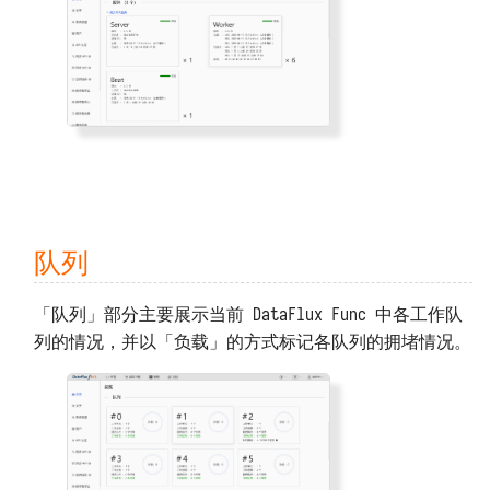
上传用户 Python 模块
包无法 import 或版本错误
Redis
数据保存位置
接收观测云 Webhook 自定义告警
预执行脚本
代码无法访问外网
Memcached
备份和迁移
对接观测云自建通知对象
系统补丁
代码无法访问特定域名
ClickHouse
架构、扩容与限制资源
对接观测云高级函数
打印日志 print
外网无法访问本系统
Oracle 数据库
系统指标和任务记录
导出函数 DFF.API
无法通过 POST 方式调用 API
Microsoft SQL Server
上报自观测数据
队列
环境变量 DFF.ENV
函数执行发生 TaskTimeout 错误
PostgreSQL
基准性能测试
连接器对象 DFF.CONN
MySQL 发生 ERROR 2026 错误
MongoDB
「队列」部分主要展示当前 DataFlux Func 中各工作队
卸载
列的情况，并以「负载」的方式标记各队列的拥堵情况。
MySQL 存储数据量过大
Elasticsearch
任务上下文 DFF.CTX
NSQ
线程池 DFF.THREAD
MQTT Broker（v5.0）
简易缓存 DFF.CACHE