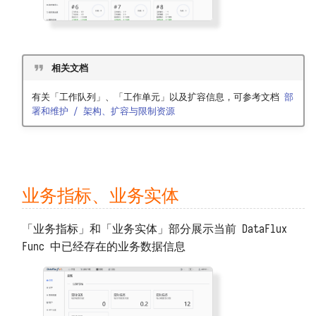
Kafka
简易存储 DFF.STORE
Prometheus
响应数据 DFF.RESP
相关文档
阿里云日志服务 SLS
响应文件 DFF.RESP_FILE
有关「工作队列」、「工作单元」以及扩容信息，可参考文档
部
署和维护 / 架构、扩容与限制资源
LLM（兼容 OpenAI）
响应大量数据
DFF.RESP_LARGE_DATA
重定向 DFF.REDIRECT
业务指标、业务实体
函数页面 DFF.FUNC_PAGE
SQL 构造 DFF.SQL
「业务指标」和「业务实体」部分展示当前 DataFlux
Func 中已经存在的业务数据信息
资源路径 DFF.RSRC
内置变量