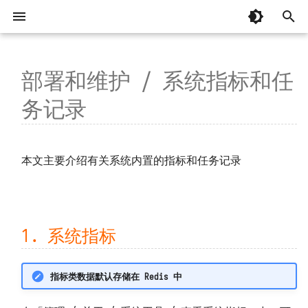
键
入
部署和维护 / 系统指标和任
单机部署
1. 系统指标
整体
基本概念
忘记安装目录
MCP 编程
📚 专辑：AI 辅助编程
以往版本
Python 起步
脚本库
总览
总览
AI 辅助编程
有关「监控器」常见问题
DataFlux Func 7.x
以
务记录
开
虚拟目录部署
2. 任务记录
开发模块
编写并调用函数
安装部署时脚本中断
MCP 函数
Python 基础
连接器
关于
观测云
从 OpenCode 接入并实现建站
掌握「监控器」函数日志
DataFlux Func 6.x
📚 专辑：观测云监控器
附属版 Func 版本对照表
始
高可用部署
3. 关闭本地函数任务记录
函数执行过程
容器无法正常运行
Python 基础补充
环境变量
系统设置
TrueWatch
从 Codex 接入并实现建站
掌握「消息发送」函数日志
DataFlux Func 5.x
管理模块
版本兼容性说明
观测云调试页面
本文主要介绍有关系统内置的指标和任务记录
搜
Helm 部署
4. 上报自观测数据
API 认证
安装后占据大量主机磁盘
Python 内置库
函数 API
DataKit、DataWay
掌握「安全检测」函数日志
DataFlux Func 3.x
下载旧版
K8s 和云服务可能没那么可靠！
索
树莓派官方系统部署
代码规划编排
系统启动缓慢
Python 第三方库
定时任务
DataFlux Func Sidecar
监控器模板中的函数
DataFlux Func 2.x
连接并操作观测云 DataKit
1. 系统指标
树莓派 Ubuntu 部署
连接器订阅
函数执行超时
代码片段参考
Access Token
InfluxDB
监控器、短信、语音计量详解
DataFlux Func 1.x
通过 DataKit 向观测云写入数据
指标类数据默认存储在 Redis 中
安装第三方包
函数执行无响应
实验性功能
MySQL
监控器自动暂停
通过阿里云 DataV 展示数据