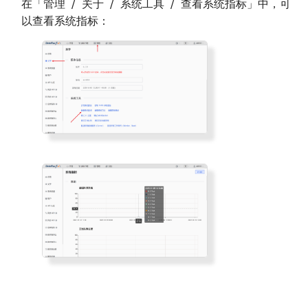
在「管理 / 关于 / 系统工具 / 查看系统指标」中，可
上传用户 Python 模块
包无法 import 或版本错误
Redis
接收观测云 Webhook 自定义告警
以查看系统指标：
预执行脚本
代码无法访问外网
Memcached
对接观测云自建通知对象
系统补丁
代码无法访问特定域名
ClickHouse
对接观测云高级函数
打印日志 print
外网无法访问本系统
Oracle 数据库
导出函数 DFF.API
无法通过 POST 方式调用 API
Microsoft SQL Server
环境变量 DFF.ENV
函数执行发生 TaskTimeout 错误
PostgreSQL
连接器对象 DFF.CONN
MySQL 发生 ERROR 2026 错误
MongoDB
MySQL 存储数据量过大
Elasticsearch
任务上下文 DFF.CTX
NSQ
线程池 DFF.THREAD
MQTT Broker（v5.0）
简易缓存 DFF.CACHE