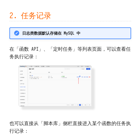
Kafka
简易存储 DFF.STORE
2. 任务记录
Prometheus
响应数据 DFF.RESP
日志类数据默认存储在 MySQL 中
阿里云日志服务 SLS
响应文件 DFF.RESP_FILE
LLM（兼容 OpenAI）
在「函数 API」、「定时任务」等列表页面，可以查看任
响应大量数据
DFF.RESP_LARGE_DATA
务执行记录：
重定向 DFF.REDIRECT
函数页面 DFF.FUNC_PAGE
SQL 构造 DFF.SQL
资源路径 DFF.RSRC
也可以直接从「脚本库」侧栏直接进入某个函数的任务执
内置变量
行记录：