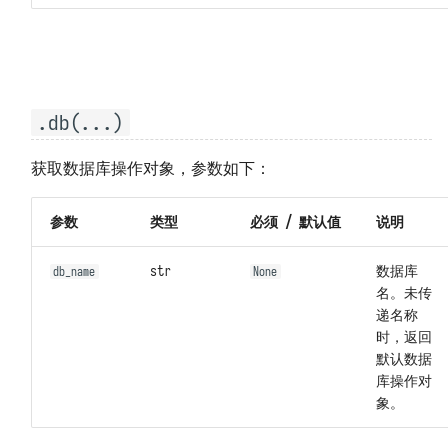
包无法 import 或版本错误
数据保存位置
接收观测云 Webhook 自定义告警
代码无法访问外网
备份和迁移
对接观测云自建通知对象
代码无法访问特定域名
架构、扩容与限制资源
对接观测云高级函数
.db(...)
外网无法访问本系统
系统指标和任务记录
获取数据库操作对象，参数如下：
无法通过 POST 方式调用 API
上报自观测数据
参数
类型
必须 / 默认值
说明
函数执行发生 TaskTimeout 错误
基准性能测试
str
数据库
db_name
None
MySQL 发生 ERROR 2026 错误
卸载
名。未传
递名称
MySQL 存储数据量过大
时，返回
默认数据
库操作对
象。