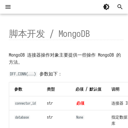
键
入
脚本开发 / MongoDB
系统要求
整体
.db(...)
忘记安装目录
MCP 编程
📚 专辑：AI 辅助编程
以往版本
起步
单机部署
脚本库
总览
AI 辅助编程
有关「监控器」常见问题
DataFlux Func 7.x
以
开
国产操作系统兼容性
开发模块
.run_method(...)
安装部署时脚本中断
MCP 函数
基础
虚拟目录部署
连接器
关于
从 OpenCode 接入并实现建站
掌握「监控器」日志
DataFlux Func 6.x
📚 专辑：观测云监控器
附属版 Func 版本对照表
MongoDB 连接器操作对象主要提供一些操作 MongoDB 的
始
方法。
安装部署
容器无法正常运行
基础补充
高可用部署
环境变量
系统设置
从 Codex 接入并实现建站
掌握「消息发送」日志
DataFlux Func 5.x
管理模块
版本兼容性说明
观测云调试页面
搜
参数如下：
DFF.CONN(...)
安装后占据大量主机磁盘
内置库
Helm 部署
函数 API
掌握「安全检测」日志
DataFlux Func 3.x
配置文件
下载旧版
K8s 和云服务可能没那么可靠！
索
参数
类型
必须 / 默认值
说明
系统启动缓慢
第三方库
树莓派官方系统部署
定时任务
监控器模板中的函数
DataFlux Func 2.x
升级和重启
连接并操作观测云 DataKit
str
必须
连接器 I
connector_id
函数执行超时
代码片段参考
树莓派 Ubuntu 部署
Access Token
监控器、短信、语音计量详解
DataFlux Func 1.x
重置管理员密码
通过 DataKit 向观测云写入数据
函数执行无响应
str
实验性功能
监控器自动暂停
指定数据
database
None
管理员工具
通过阿里云 DataV 展示数据
库