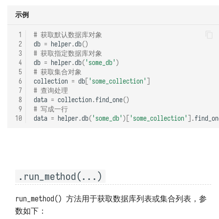
示例
 1
# 获取默认数据库对象
 2
db
=
helper
.
db
()
 3
# 获取指定数据库对象
 4
db
=
helper
.
db
(
'some_db'
)
 5
# 获取集合对象
 6
collection
=
db
[
'some_collection'
]
 7
# 查询处理
 8
data
=
collection
.
find_one
()
 9
# 写成一行
10
data
=
helper
.
db
(
'some_db'
)[
'some_collection'
]
.
find_on
.run_method(...)
run_method() 方法用于获取数据库列表或集合列表，参
数如下：