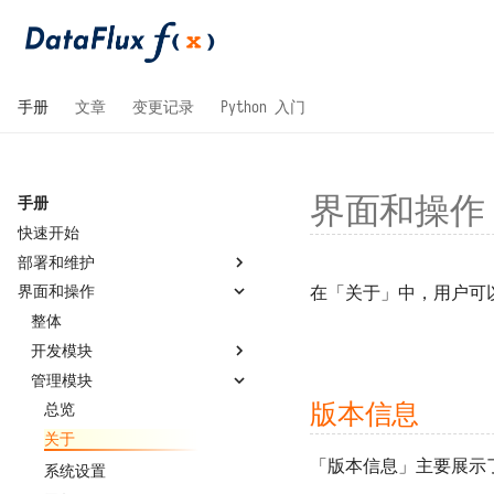
手册
文章
变更记录
Python 入门
界面和操作 
手册
快速开始
部署和维护
在「关于」中，用户可以查看
界面和操作
系统要求
国产操作系统兼容性
整体
安装部署
开发模块
配置文件
管理模块
单机部署
脚本库
版本信息
升级和重启
虚拟目录部署
连接器
总览
重置管理员密码
高可用部署
环境变量
关于
「版本信息」主要展示了当
管理员工具
Helm 部署
系统设置