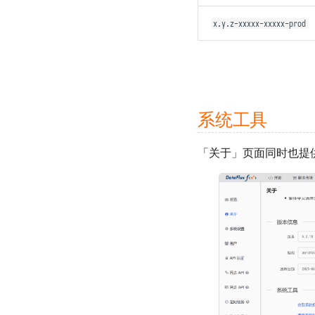
连接器对象 DFF.CONN
无法通过 POST 方式调用 API
x.y.z-xxxxx-xxxxx-prod
任务上下文 DFF.CTX
函数执行发生 TaskTimeout 错
总览
误
线程池 DFF.THREAD
观测云
MySQL 发生 ERROR 2026 错误
简易缓存 DFF.CACHE
TrueWatch
MySQL 存储数据量过大
简易存储 DFF.STORE
DataKit、DataWay
响应数据 DFF.RESP
DataFlux Func Sidecar
系统工具
响应文件 DFF.RESP_FILE
InfluxDB
响应大量数据
MySQL
「关于」页面同时也提
DFF.RESP_LARGE_DATA
Redis
重定向 DFF.REDIRECT
Memcached
函数页面 DFF.FUNC_PAGE
ClickHouse
SQL 构造 DFF.SQL
Oracle 数据库
资源路径 DFF.RSRC
Microsoft SQL Server
内置变量
PostgreSQL
MongoDB
Elasticsearch
NSQ