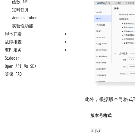
数据保存位置
树莓派官方系统部署
函数 API
备份和迁移
树莓派 Ubuntu 部署
定时任务
架构、扩容与限制资源
Access Token
系统指标和任务记录
实验性功能
上报自观测数据
脚本开发
基准性能测试
故障排查
基本概念
卸载
MCP 服务
编写并调用函数
忘记安装目录
Sidecar
函数执行过程
安装部署时脚本中断
MCP 编程
Open API 和 SDK
API 认证
容器无法正常运行
MCP 函数
等保 FAQ
代码规划编排
安装后占据大量主机磁盘
连接器订阅
系统启动缓慢
安装第三方包
函数执行超时
上传用户 Python 模块
函数执行无响应
此外，根据版本号格式不
预执行脚本
包无法 import 或版本错误
打印日志 print
代码无法访问外网
版本号格式
导出函数 DFF.API
代码无法访问特定域名
环境变量 DFF.ENV
外网无法访问本系统
x.y.z