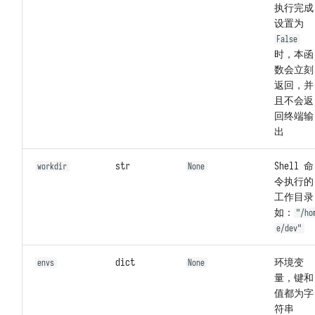
执行完成
设置为
False
时，本函
数会立刻
返回，并
且不会返
回终端输
出
str
Shell 命
workdir
None
令执行的
工作目录
如：
"/ho
e/dev"
dict
环境变
envs
None
量，键和
值都为字
符串