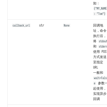
如：
{"MY_NAME
: "Tom"}
str
回调地
callback_url
None
址，命令
执行后，
将
stdou
和
stder
使用 POS
方式发送
至指定
URL
一般和
wait=Fals
参数
e
起使用，
实现异步
回调