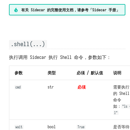
包无法 import 或版本错误
数据保存位置
接收观测云 Webhook 自定义告警
有关 Sidecar 的完整使用文档，请参考「Sidecar 手册」
代码无法访问外网
备份和迁移
对接观测云自建通知对象
代码无法访问特定域名
架构、扩容与限制资源
对接观测云高级函数
外网无法访问本系统
.shell(...)
系统指标和任务记录
无法通过 POST 方式调用 API
上报自观测数据
执行调用 Sidecar 执行 Shell 命令，参数如下：
函数执行发生 TaskTimeout 错误
基准性能测试
参数
类型
必须 / 默认值
说明
MySQL 发生 ERROR 2026 错误
卸载
str
必须
需要执行
cmd
的 Shell
MySQL 存储数据量过大
命令
如：
"ls 
l"
bool
是否等待
wait
True