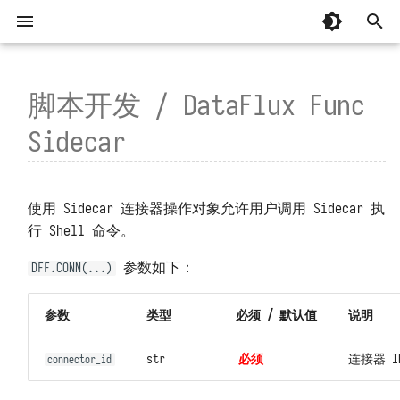
键
入
脚本开发 / DataFlux Func
系统要求
整体
.shell(...)
忘记安装目录
MCP 编程
📚 专辑：AI 辅助编程
以往版本
起步
单机部署
脚本库
总览
AI 辅助编程
有关「监控器」常见问题
DataFlux Func 7.x
以
Sidecar
开
国产操作系统兼容性
开发模块
执行后回调
安装部署时脚本中断
MCP 函数
基础
虚拟目录部署
连接器
关于
从 OpenCode 接入并实现建站
掌握「监控器」日志
DataFlux Func 6.x
📚 专辑：观测云监控器
附属版 Func 版本对照表
始
安装部署
容器无法正常运行
基础补充
高可用部署
环境变量
系统设置
从 Codex 接入并实现建站
掌握「消息发送」日志
DataFlux Func 5.x
管理模块
版本兼容性说明
观测云调试页面
使用 Sidecar 连接器操作对象允许用户调用 Sidecar 执
搜
行 Shell 命令。
安装后占据大量主机磁盘
内置库
Helm 部署
函数 API
掌握「安全检测」日志
DataFlux Func 3.x
配置文件
下载旧版
K8s 和云服务可能没那么可靠！
索
参数如下：
DFF.CONN(...)
系统启动缓慢
第三方库
树莓派官方系统部署
定时任务
监控器模板中的函数
DataFlux Func 2.x
升级和重启
连接并操作观测云 DataKit
参数
类型
必须 / 默认值
说明
函数执行超时
代码片段参考
树莓派 Ubuntu 部署
Access Token
监控器、短信、语音计量详解
DataFlux Func 1.x
重置管理员密码
通过 DataKit 向观测云写入数据
str
必须
连接器 I
connector_id
函数执行无响应
实验性功能
监控器自动暂停
管理员工具
通过阿里云 DataV 展示数据