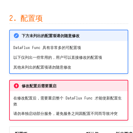
上传用户 Python 模块
包无法 import 或版本错误
Redis
接收观测云 Webhook 自定义告警
预执行脚本
代码无法访问外网
Memcached
2. 配置项
对接观测云自建通知对象
打印日志 print
代码无法访问特定域名
ClickHouse
对接观测云高级函数
下方未列出的配置项请勿随意修改
导出函数 DFF.API
外网无法访问本系统
Oracle 数据库
DataFlux Func 具有非常多的可配置项
环境变量 DFF.ENV
无法通过 POST 方式调用 API
Microsoft SQL Server
以下仅列出一些常用的，用户可以直接修改的配置项
其他未列出的配置项请勿随意修改
连接器对象 DFF.CONN
函数执行发生 TaskTimeout 错误
PostgreSQL
MySQL 发生 ERROR 2026 错误
MongoDB
任务上下文 DFF.CTX
修改配置后需要重启
MySQL 存储数据量过大
Elasticsearch
在修改配置后，需要重启整个 DataFlux Func 才能使新配置生
线程池 DFF.THREAD
效
NSQ
简易缓存 DFF.CACHE
请勿单独启动部分服务，避免服务之间因配置不同而导致冲突
MQTT Broker
简易存储 DFF.STORE