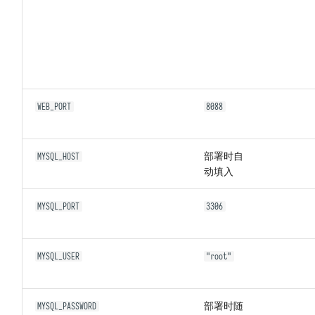
WEB_PORT
8088
部署时自
MYSQL_HOST
动填入
MYSQL_PORT
3306
MYSQL_USER
"root"
部署时随
MYSQL_PASSWORD