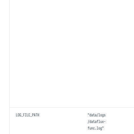
LOG_FILE_PATH
"data/logs
/dataflux-
func.log"