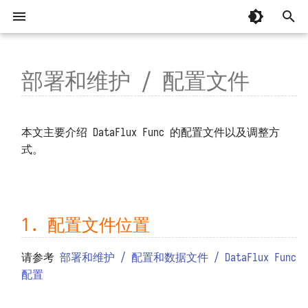
键
入
部署和维护 / 配置文件
单机部署
1. 配置文件位置
整体
基本概念
忘记安装目录
MCP 编程
📚 专辑：AI 辅助编程
以往版本
起步
脚本库
总览
总览
AI 辅助编程
有关「监控器」常见问题
DataFlux Func 7.x
以
开
虚拟目录部署
2. 配置项
开发模块
编写并调用函数
安装部署时脚本中断
MCP 函数
基础
连接器
关于
观测云
从 OpenCode 接入并实现建站
掌握「监控器」日志
DataFlux Func 6.x
📚 专辑：观测云监控器
附属版 Func 版本对照表
本文主要介绍 DataFlux Func 的配置文件以及调整方
始
式。
高可用部署
函数执行过程
容器无法正常运行
基础补充
环境变量
系统设置
TrueWatch
从 Codex 接入并实现建站
掌握「消息发送」日志
DataFlux Func 5.x
管理模块
版本兼容性说明
观测云调试页面
搜
Helm 部署
API 认证
安装后占据大量主机磁盘
内置库
函数 API
DataKit、DataWay
掌握「安全检测」日志
DataFlux Func 3.x
下载旧版
K8s 和云服务可能没那么可靠！
索
树莓派官方系统部署
代码规划编排
系统启动缓慢
第三方库
定时任务
DataFlux Func Sidecar
监控器模板中的函数
DataFlux Func 2.x
1. 配置文件位置
连接并操作观测云 DataKit
树莓派 Ubuntu 部署
连接器订阅
函数执行超时
代码片段参考
Access Token
InfluxDB
监控器、短信、语音计量详解
DataFlux Func 1.x
通过 DataKit 向观测云写入数据
请参考
部署和维护 / 配置和数据文件 / DataFlux Func
配置
安装第三方包
函数执行无响应
实验性功能
MySQL
监控器自动暂停
通过阿里云 DataV 展示数据