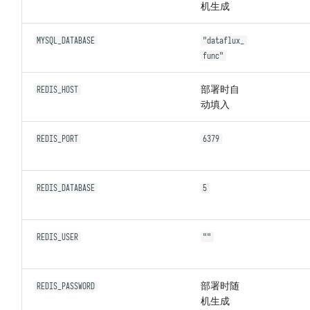
机生成
MYSQL_DATABASE
"dataflux_
func"
部署时自
REDIS_HOST
动填入
REDIS_PORT
6379
REDIS_DATABASE
5
REDIS_USER
""
部署时随
REDIS_PASSWORD
机生成