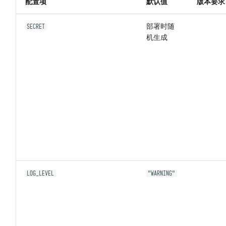
配置项
默认值
版本要求
Kafka
响应数据 DFF.RESP
部署时随
SECRET
Prometheus
响应文件 DFF.RESP_FILE
机生成
响应大量数据
DFF.RESP_LARGE_DATA
重定向 DFF.REDIRECT
函数页面 DFF.FUNC_PAGE
SQL 构造 DFF.SQL
资源路径 DFF.RSRC
LOG_LEVEL
"WARNING"
内置变量