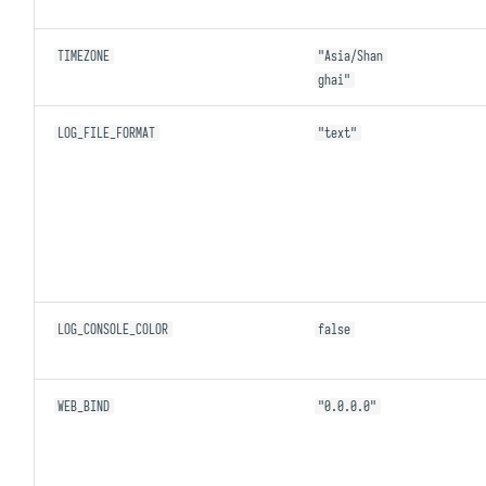
TIMEZONE
"Asia/Shan
ghai"
LOG_FILE_FORMAT
"text"
LOG_CONSOLE_COLOR
false
WEB_BIND
"0.0.0.0"