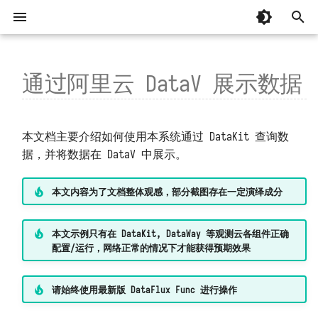
键
入
通过阿里云 DataV 展示数据
快速开始
AI 辅助编程
有关「监控器」常见问题
1. 背景
以往版本
起步
系统要求
整体
基本概念
忘记安装目录
MCP 编程
DataFlux Func 7.x
以
开
部署和维护
从 OpenCode 接入并实现建站
掌握「监控器」日志
2. 编写数据查询函数
基础
国产操作系统兼容性
开发模块
编写并调用函数
安装部署时脚本中断
MCP 函数
DataFlux Func 6.x
附属版 Func 版本对照表
本文档主要介绍如何使用本系统通过 DataKit 查询数
始
据，并将数据在 DataV 中展示。
从 Codex 接入并实现建站
掌握「消息发送」日志
3. 发布脚本
基础补充
安装部署
函数执行过程
容器无法正常运行
DataFlux Func 5.x
界面和操作
版本兼容性说明
管理模块
搜
本文内容为了文档整体观感，部分截图存在一定演绎成分
掌握「安全检测」日志
4. 配置函数 API
内置库
API 认证
安装后占据大量主机磁盘
DataFlux Func 3.x
下载旧版
配置文件
脚本开发
索
监控器模板中的函数
5. 在 DataV 中配置连接器
第三方库
代码规划编排
系统启动缓慢
DataFlux Func 2.x
升级和重启
故障排查
本文示例只有在 DataKit, DataWay 等观测云各组件正确
配置/运行，网络正常的情况下才能获得预期效果
监控器、短信、语音计量详解
6. 在 DataV 中查看大屏
代码片段参考
连接器订阅
函数执行超时
DataFlux Func 1.x
重置管理员密码
MCP 服务
请始终使用最新版 DataFlux Func 进行操作
监控器自动暂停
安装第三方包
函数执行无响应
管理员工具
Sidecar