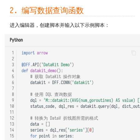
响应数据 DFF.RESP
2. 编写数据查询函数
响应文件 DFF.RESP_FILE
进入编辑器，创建脚本并输入以下示例脚本：
响应大量数据
Python
DFF.RESP_LARGE_DATA
 1
import
arrow
重定向 DFF.REDIRECT
 2
 3
@DFF
.
API
(
'DataKit Demo'
)
 4
def
datakit_demo
():
函数页面 DFF.FUNC_PAGE
 5
# 获取 DataKit 操作对象
 6
datakit
=
DFF
.
CONN
(
'datakit'
)
SQL 构造 DFF.SQL
 7
 8
# 使用 DQL 查询数据
资源路径 DFF.RSRC
 9
dql
=
'M::datakit:(AVG(num_goroutines) AS value) [
10
status_code
,
dql_res
=
datakit
.
query
(
dql
,
dict_out
11
内置变量
12
# 转换为 DataV 折线图所需的格式
13
data
=
[]
14
series
=
dql_res
[
'series'
][
0
]
15
for
point
in
series
: