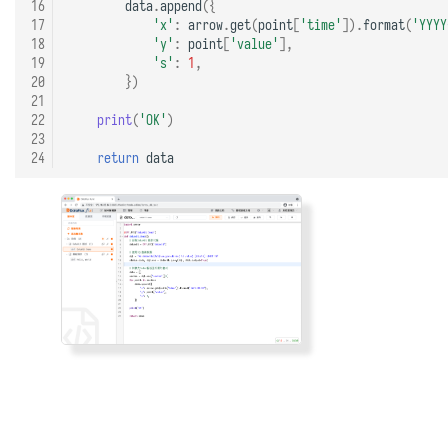
16
data
.
append
({
17
'x'
:
arrow
.
get
(
point
[
'time'
])
.
format
(
'YYYY
18
'y'
:
point
[
'value'
],
19
's'
:
1
,
20
})
21
22
print
(
'OK'
)
23
24
return
data