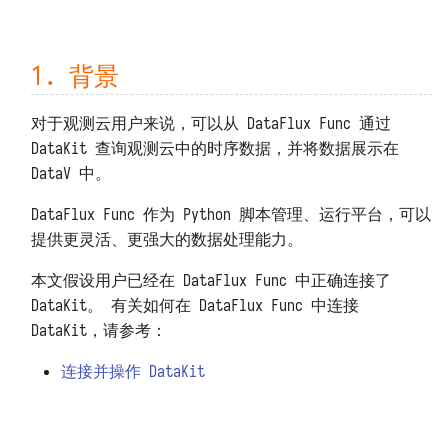
上传用户 Python 模块
包无法 import 或版本错误
数据保存位置
Open API 和 SDK
预执行脚本
代码无法访问外网
备份和迁移
等保 FAQ
1. 背景
打印日志 print
代码无法访问特定域名
架构、扩容与限制资源
对于观测云用户来说，可以从 DataFlux Func 通过
导出函数 DFF.API
外网无法访问本系统
DataKit 查询观测云中的时序数据，并将数据展示在
系统指标和任务记录
DataV 中。
环境变量 DFF.ENV
无法通过 POST 方式调用 API
上报自观测数据
DataFlux Func 作为 Python 脚本管理、运行平台，可以
提供更灵活、更强大的数据处理能力。
连接器对象 DFF.CONN
函数执行发生 TaskTimeout 
基准性能测试
本文假设用户已经在 DataFlux Func 中正确连接了
MySQL 发生 ERROR 2026 错误
卸载
任务上下文 DFF.CTX
DataKit。 有关如何在 DataFlux Func 中连接
DataKit，请参考：
MySQL 存储数据量过大
线程池 DFF.THREAD
连接并操作 DataKit
简易缓存 DFF.CACHE
简易存储 DFF.STORE