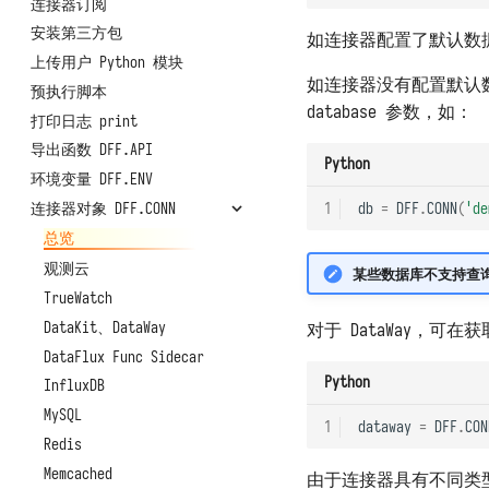
数据保存位置
连接器订阅
树莓派官方系统部署
函数 API
备份和迁移
安装第三方包
树莓派 Ubuntu 部署
定时任务
如连接器配置了默认数
架构、扩容与限制资源
上传用户 Python 模块
Access Token
如连接器没有配置默认
系统指标和任务记录
预执行脚本
实验性功能
database 参数，如：
上报自观测数据
打印日志 print
基准性能测试
导出函数 DFF.API
Python
卸载
环境变量 DFF.ENV
连接器对象 DFF.CONN
1
db
=
DFF
.
CONN
(
'de
总览
观测云
某些数据库不支持查
TrueWatch
DataKit、DataWay
对于 DataWay，可
DataFlux Func Sidecar
Python
InfluxDB
MySQL
1
dataway
=
DFF
.
CON
Redis
Memcached
由于连接器具有不同类