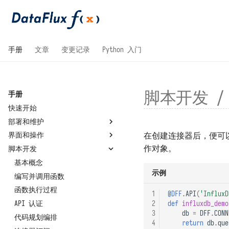
手册
文章
变更记录
Python 入门
脚本开发 
手册
快速开始
部署和维护
在创建连接器后，便可
界面和操作
系统要求
作对象。
脚本开发
国产操作系统兼容性
整体
安装部署
开发模块
基本概念
示例
配置文件
管理模块
编写并调用函数
单机部署
脚本库
升级和重启
函数执行过程
虚拟目录部署
连接器
总览
1
@DFF
.
API
(
'Influ
重置管理员密码
API 认证
高可用部署
环境变量
关于
2
def
influxdb_demo
3
db
=
DFF
.
CONN
管理员工具
代码规划编排
Helm 部署
系统设置
4
return
db
.
que