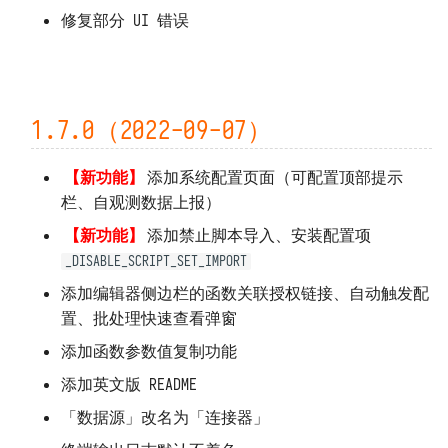
修复部分 UI 错误
1.0.30（2020-12-01）
1.0.29（2020-12-01）
1.0.28（2020-11-29）
1.7.0（2022-09-07）
1.0.25 ~ 1.0.27（2020-11-29）
【新功能】
添加系统配置页面（可配置顶部提示
栏、自观测数据上报）
1.0.24（2020-11-27）
【新功能】
添加禁止脚本导入、安装配置项
1.0.23（2020-11-27）
_DISABLE_SCRIPT_SET_IMPORT
添加编辑器侧边栏的函数关联授权链接、自动触发配
1.0.21 ~ 1.0.22（2020-11-27）
置、批处理快速查看弹窗
添加函数参数值复制功能
1.0.20（2020-11-26）
添加英文版 README
1.0.19（2020-11-26）
「数据源」改名为「连接器」
1.0.18（2020-11-20）