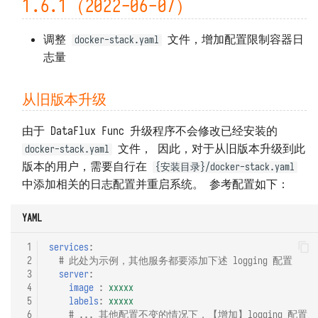
1.6.1（2022-06-07）
调整
文件，增加配置限制容器日
docker-stack.yaml
志量
从旧版本升级
由于 DataFlux Func 升级程序不会修改已经安装的
文件， 因此，对于从旧版本升级到此
docker-stack.yaml
版本的用户，需要自行在
{安装目录}/docker-stack.yaml
中添加相关的日志配置并重启系统。 参考配置如下：
YAML
 1
services
:
 2
# 此处为示例，其他服务都要添加下述 logging 配置
 3
server
:
 4
image 
:
xxxxx
 5
labels
:
xxxxx
 6
# ... 其他配置不变的情况下，【增加】logging 配置