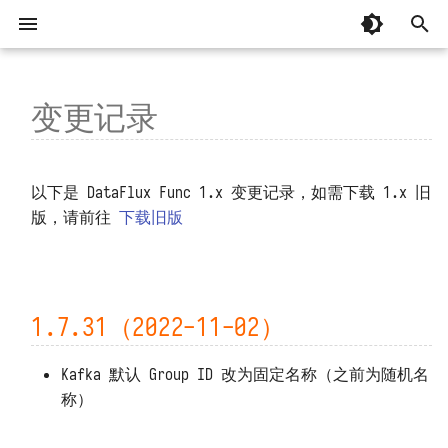
键
入
变更记录
快速开始
📚 专辑：AI 辅助编程
1.7.31（2022-11-02）
起步
系统要求
整体
基本概念
忘记安装目录
MCP 编程
AI 辅助编程
有关「监控器」常见问题
以
开
部署和维护
1.7.30（2022-10-28）
基础
国产操作系统兼容性
开发模块
编写并调用函数
安装部署时脚本中断
MCP 函数
从 OpenCode 接入并实现建站
掌握「监控器」日志
📚 专辑：观测云监控器
以下是 DataFlux Func 1.x 变更记录，如需下载 1.x 旧
始
版，请前往
下载旧版
1.7.29（2022-10-28）
基础补充
安装部署
函数执行过程
容器无法正常运行
从 Codex 接入并实现建站
掌握「消息发送」日志
界面和操作
管理模块
观测云调试页面
搜
1.7.27 ~ 1.7.28（2022-10-28）
内置库
API 认证
安装后占据大量主机磁盘
掌握「安全检测」日志
配置文件
脚本开发
K8s 和云服务可能没那么可靠！
索
1.7.26（2022-10-27）
第三方库
代码规划编排
系统启动缓慢
监控器模板中的函数
1.7.31（2022-11-02）
升级和重启
连接并操作观测云 DataKit
故障排查
1.7.25（2022-10-26）
代码片段参考
连接器订阅
函数执行超时
监控器、短信、语音计量详解
重置管理员密码
通过 DataKit 向观测云写入数据
Kafka 默认 Group ID 改为固定名称（之前为随机名
MCP 服务
称）
1.7.24（2022-10-25）
安装第三方包
函数执行无响应
监控器自动暂停
管理员工具
通过阿里云 DataV 展示数据
Sidecar