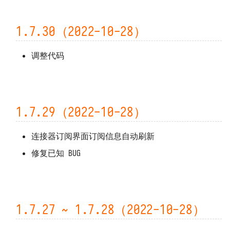
1.7.23（2022-10-24）
上传用户 Python 模块
包无法 import 或版本错误
数据保存位置
接收观测云 Webhook 自定义告警
Open API 和 SDK
1.7.22（2022-10-24）
预执行脚本
代码无法访问外网
1.7.30（2022-10-28）
备份和迁移
对接观测云自建通知对象
等保 FAQ
1.7.21（2022-10-24）
打印日志 print
代码无法访问特定域名
架构、扩容与限制资源
对接观测云高级函数
调整代码
1.7.20（2022-10-23）
导出函数 DFF.API
外网无法访问本系统
系统指标和任务记录
1.7.19（2022-10-19）
环境变量 DFF.ENV
无法通过 POST 方式调用 API
上报自观测数据
1.7.29（2022-10-28）
1.7.18（2022-10-14）
连接器对象 DFF.CONN
函数执行发生 TaskTimeout 
基准性能测试
连接器订阅界面订阅信息自动刷新
1.7.17（2022-10-14）
MySQL 发生 ERROR 2026 错误
卸载
任务上下文 DFF.CTX
修复已知 BUG
1.7.16（2022-10-12）
MySQL 存储数据量过大
线程池 DFF.THREAD
1.7.15（2022-10-12）
简易缓存 DFF.CACHE
1.7.27 ~ 1.7.28（2022-10-28）
1.7.14（2022-10-11）
简易存储 DFF.STORE