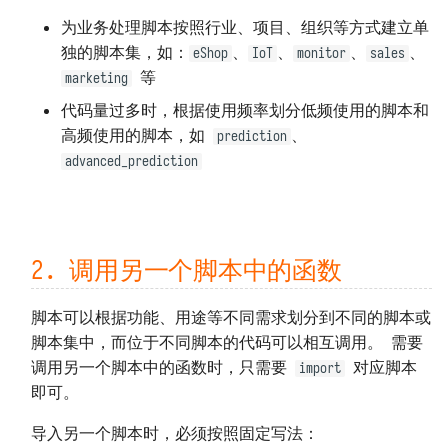
Redis
包无法 import 或版本错误
数据保存位置
接收观测云 Webhook 自定义告警
为业务处理脚本按照行业、项目、组织等方式建立单
独的脚本集，如：
、
、
、
、
Memcached
代码无法访问外网
eShop
IoT
monitor
sales
备份和迁移
对接观测云自建通知对象
等
marketing
ClickHouse
代码无法访问特定域名
架构、扩容与限制资源
对接观测云高级函数
代码量过多时，根据使用频率划分低频使用的脚本和
高频使用的脚本，如
、
prediction
Oracle 数据库
外网无法访问本系统
系统指标和任务记录
advanced_prediction
Microsoft SQL Server
无法通过 POST 方式调用 API
上报自观测数据
PostgreSQL
函数执行发生 TaskTimeout 错误
基准性能测试
2. 调用另一个脚本中的函数
MongoDB
MySQL 发生 ERROR 2026 错误
卸载
脚本可以根据功能、用途等不同需求划分到不同的脚本或
Elasticsearch
MySQL 存储数据量过大
脚本集中，而位于不同脚本的代码可以相互调用。 需要
调用另一个脚本中的函数时，只需要
对应脚本
import
NSQ
即可。
MQTT Broker
导入另一个脚本时，必须按照固定写法：