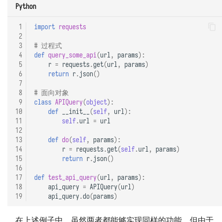
Python
 1
import
requests
 2
 3
# 过程式
 4
def
query_some_api
(
url
,
params
):
 5
r
=
requests
.
get
(
url
,
params
)
 6
return
r
.
json
()
 7
 8
# 面向对象
 9
class
APIQuery
(
object
):
10
def
__init__
(
self
,
url
):
11
self
.
url
=
url
12
13
def
do
(
self
,
params
):
14
r
=
requests
.
get
(
self
.
url
,
params
)
15
return
r
.
json
()
16
17
def
test_api_query
(
url
,
params
):
18
api_query
=
APIQuery
(
url
)
19
api_query
.
do
(
params
)
在上述例子中，虽然两者都能够实现同样的功能，但由于