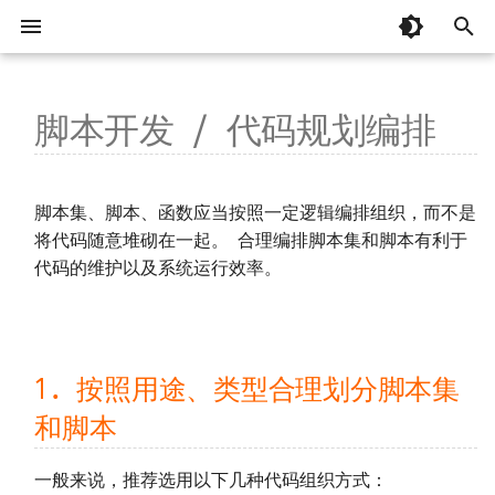
键
入
脚本开发 / 代码规划编排
系统要求
整体
1. 按照用途、类型合理划分脚本
总览
忘记安装目录
MCP 编程
📚 专辑：AI 辅助编程
以往版本
起步
单机部署
脚本库
总览
AI 辅助编程
有关「监控器」常见问题
DataFlux Func 7.x
以
集和脚本
开
国产操作系统兼容性
开发模块
观测云
安装部署时脚本中断
MCP 函数
基础
虚拟目录部署
连接器
关于
从 OpenCode 接入并实现建站
掌握「监控器」日志
DataFlux Func 6.x
📚 专辑：观测云监控器
附属版 Func 版本对照表
脚本集、脚本、函数应当按照一定逻辑编排组织，而不是
2. 调用另一个脚本中的函数
始
将代码随意堆砌在一起。 合理编排脚本集和脚本有利于
安装部署
TrueWatch
容器无法正常运行
基础补充
高可用部署
环境变量
系统设置
从 Codex 接入并实现建站
掌握「消息发送」日志
DataFlux Func 5.x
管理模块
版本兼容性说明
观测云调试页面
代码的维护以及系统运行效率。
搜
3. 单个脚本的代码量及依赖链
DataKit、DataWay
安装后占据大量主机磁盘
内置库
Helm 部署
函数 API
掌握「安全检测」日志
DataFlux Func 3.x
配置文件
下载旧版
K8s 和云服务可能没那么可靠！
索
4. 不划分脚本的情况
DataFlux Func Sidecar
系统启动缓慢
第三方库
树莓派官方系统部署
定时任务
监控器模板中的函数
DataFlux Func 2.x
升级和重启
连接并操作观测云 DataKit
5. 相同脚本集下脚本之间相互引
1. 按照用途、类型合理划分脚本集
用的简写
InfluxDB
函数执行超时
代码片段参考
树莓派 Ubuntu 部署
Access Token
监控器、短信、语音计量详解
DataFlux Func 1.x
重置管理员密码
通过 DataKit 向观测云写入数据
和脚本
6. 避免过度封装
MySQL
函数执行无响应
实验性功能
监控器自动暂停
管理员工具
通过阿里云 DataV 展示数据
一般来说，推荐选用以下几种代码组织方式：