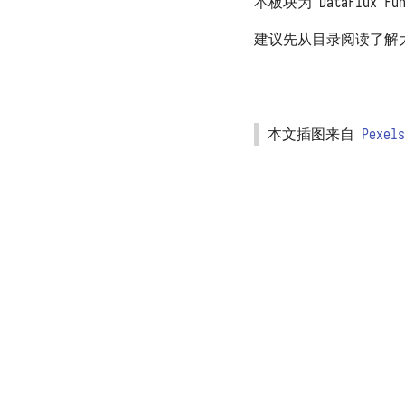
本板块为 DataFlux
数据保存位置
连接器订阅
系统启动缓慢
树莓派官方系统部署
函数 API
备份和迁移
安装第三方包
函数执行超时
树莓派 Ubuntu 部署
定时任务
建议先从目录阅读了解
架构、扩容与限制资源
上传用户 Python 模块
函数执行无响应
Access Token
系统指标和任务记录
预执行脚本
包无法 import 或版本错误
实验性功能
上报自观测数据
打印日志 print
代码无法访问外网
基准性能测试
导出函数 DFF.API
代码无法访问特定域名
本文插图来自
Pexels
卸载
环境变量 DFF.ENV
外网无法访问本系统
连接器对象 DFF.CONN
无法通过 POST 方式调用 API
任务上下文 DFF.CTX
函数执行发生 TaskTimeout 错
总览
误
线程池 DFF.THREAD
观测云
MySQL 发生 ERROR 2026 错误
简易缓存 DFF.CACHE
TrueWatch
MySQL 存储数据量过大
简易存储 DFF.STORE
DataKit、DataWay
响应数据 DFF.RESP
DataFlux Func Sidecar
响应文件 DFF.RESP_FILE
InfluxDB
响应大量数据
MySQL
DFF.RESP_LARGE_DATA
Redis
重定向 DFF.REDIRECT
Memcached