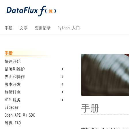
手册
文章
变更记录
Python 入门
手册
快速开始
部署和维护
界面和操作
系统要求
脚本开发
国产操作系统兼容性
整体
故障排查
安装部署
开发模块
基本概念
MCP 服务
配置文件
管理模块
编写并调用函数
忘记安装目录
单机部署
脚本库
手册
Sidecar
升级和重启
函数执行过程
安装部署时脚本中断
MCP 编程
虚拟目录部署
连接器
总览
Open API 和 SDK
重置管理员密码
API 认证
容器无法正常运行
MCP 函数
高可用部署
环境变量
关于
等保 FAQ
管理员工具
代码规划编排
安装后占据大量主机磁盘
Helm 部署
系统设置