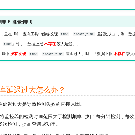
表非 P 能推出非 Q
，且在 DQL 查询工具中能够发现
、
差距过大」，则「数据
time
create_time
了
」时，「数据上报
不存在
较大延迟」。
time
工具中
没有发现
、
差距过大」时，「数据上报
不存在
较大
time
create_time
入库延迟过大怎么办？
库延迟过大是导致检测失效的直接原因。
将监控器的检测时间范围大于检测频率（如：每分钟检测，每次检
多次检测，提高查询成功率。