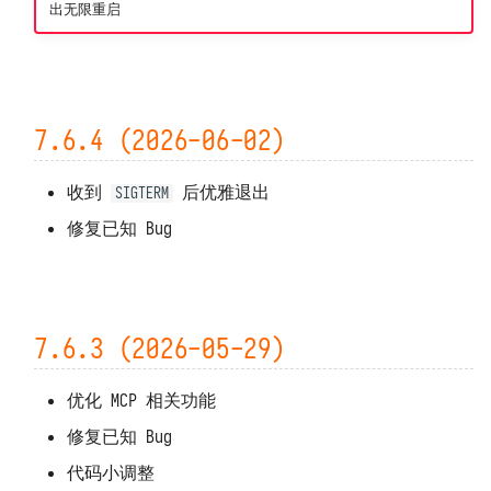
7.5.4 (2026-04-04)
上传用户 Python 模块
包无法 import 或版本错误
出无限重启
数据保存位置
接收观测云 Webhook 自定义告警
Open API 和 SDK
7.5.3 (2026-03-27)
预执行脚本
代码无法访问外网
备份和迁移
对接观测云自建通知对象
等保 FAQ
7.5.2 (2026-03-25)
打印日志 print
代码无法访问特定域名
架构、扩容与限制资源
对接观测云高级函数
7.6.4 (2026-06-02)
7.5.1 (2026-03-24)
导出函数 DFF.API
外网无法访问本系统
系统指标和任务记录
收到
后优雅退出
SIGTERM
7.5.0 (2026-03-11)
环境变量 DFF.ENV
无法通过 POST 方式调用 API
上报自观测数据
修复已知 Bug
7.4.2 (2026-01-17)
连接器对象 DFF.CONN
函数执行发生 TaskTimeout 
基准性能测试
7.4.1 (2026-01-16)
MySQL 发生 ERROR 2026 错误
卸载
任务上下文 DFF.CTX
7.6.3 (2026-05-29)
7.4.0 (2026-01-14)
MySQL 存储数据量过大
线程池 DFF.THREAD
优化 MCP 相关功能
7.3.6 (2025-10-24)
简易缓存 DFF.CACHE
修复已知 Bug
7.3.5 (2025-10-22)
简易存储 DFF.STORE
代码小调整