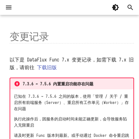
键
入
变更记录
快速开始
📚 专辑：AI 辅助编程
7.6.4 (2026-06-02)
起步
系统要求
整体
基本概念
忘记安装目录
MCP 编程
AI 辅助编程
有关「监控器」常见问题
以
开
部署和维护
7.6.3 (2026-05-29)
基础
国产操作系统兼容性
开发模块
编写并调用函数
安装部署时脚本中断
MCP 函数
从 OpenCode 接入并实现建站
掌握「监控器」日志
📚 专辑：观测云监控器
以下是 DataFlux Func 7.x 变更记录，如需下载 7.x 旧
始
版，请前往
下载旧版
7.6.2 (2026-05-28)
基础补充
安装部署
函数执行过程
容器无法正常运行
从 Codex 接入并实现建站
掌握「消息发送」日志
界面和操作
管理模块
观测云调试页面
搜
7.3.6 ~ 7.5.6 内置重启功能存在问题
7.6.1 (2026-05-27)
内置库
API 认证
安装后占据大量主机磁盘
掌握「安全检测」日志
配置文件
脚本开发
K8s 和云服务可能没那么可靠！
索
已知在 7.3.6 ~ 7.5.6 之间的版本，使用「管理 / 关于 / 重
7.6.0 (2026-05-20)
第三方库
代码规划编排
系统启动缓慢
监控器模板中的函数
升级和重启
连接并操作观测云 DataKit
故障排查
启所有前端服务（Server）、重启所有工作单元（Worker）」存
在问题
7.5.6 (2026-04-04)
代码片段参考
连接器订阅
函数执行超时
监控器、短信、语音计量详解
重置管理员密码
通过 DataKit 向观测云写入数据
MCP 服务
执行此操作后，因服务的启动时间未能正确更新，会导致服务陷
入无限重启
7.5.5 (2026-04-04)
安装第三方包
函数执行无响应
监控器自动暂停
管理员工具
通过阿里云 DataV 展示数据
Sidecar
请及时更新 Func 版本到最新。或手动通过 Docker 命令重启跳