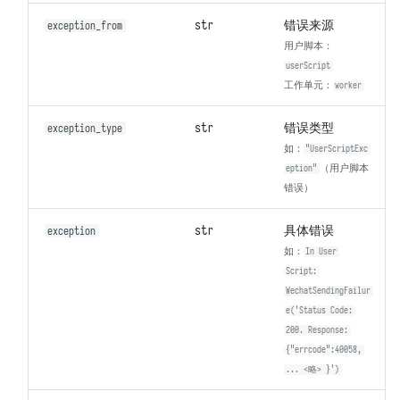
str
错误来源
exception_from
用户脚本：
userScript
工作单元：
worker
str
错误类型
exception_type
如：
"UserScriptExc
（用户脚本
eption"
错误）
str
具体错误
exception
如：
In User
Script:
WechatSendingFailur
e('Status Code:
200. Response:
{"errcode":40058,
... <略> }')