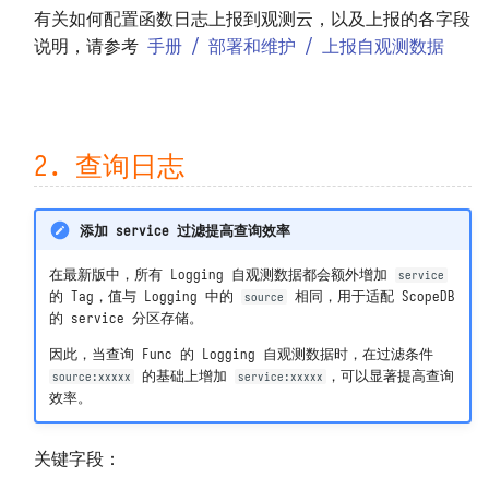
4. 完整示例
上传用户 Python 模块
包无法 import 或版本错误
数据保存位置
有关如何配置函数日志上报到观测云，以及上报的各字段
Open API 和 SDK
说明，请参考
手册 / 部署和维护 / 上报自观测数据
X. 消息类型
预执行脚本
代码无法访问外网
备份和迁移
等保 FAQ
打印日志 print
代码无法访问特定域名
架构、扩容与限制资源
2. 查询日志
导出函数 DFF.API
外网无法访问本系统
系统指标和任务记录
环境变量 DFF.ENV
无法通过 POST 方式调用 API
上报自观测数据
添加 service 过滤提高查询效率
连接器对象 DFF.CONN
函数执行发生 TaskTimeout 
基准性能测试
在最新版中，所有 Logging 自观测数据都会额外增加
service
的 Tag，值与 Logging 中的
相同，用于适配 ScopeDB
source
MySQL 发生 ERROR 2026 错误
卸载
任务上下文 DFF.CTX
的 service 分区存储。
因此，当查询 Func 的 Logging 自观测数据时，在过滤条件
MySQL 存储数据量过大
线程池 DFF.THREAD
的基础上增加
，可以显著提高查询
source:xxxxx
service:xxxxx
效率。
简易缓存 DFF.CACHE
关键字段：
简易存储 DFF.STORE