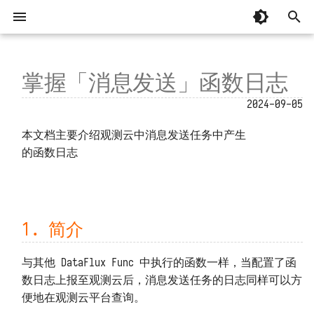
正
在
掌握「消息发送」函数日志
快速开始
AI 辅助编程
1. 简介
以往版本
起步
系统要求
整体
基本概念
忘记安装目录
MCP 编程
DataFlux Func 7.x
初
2024-09-05
始
部署和维护
从 OpenCode 接入并实现建站
2. 查询日志
基础
国产操作系统兼容性
开发模块
编写并调用函数
安装部署时脚本中断
MCP 函数
DataFlux Func 6.x
附属版 Func 版本对照表
本文档主要介绍观测云中消息发送任务中产生
化
的函数日志
从 Codex 接入并实现建站
基础补充
由其他系统直接发送消息
安装部署
函数执行过程
容器无法正常运行
DataFlux Func 5.x
界面和操作
版本兼容性说明
管理模块
搜
内置库
延迟发送消息
API 认证
安装后占据大量主机磁盘
DataFlux Func 3.x
下载旧版
配置文件
脚本开发
索
3. 分段解读
第三方库
代码规划编排
系统启动缓慢
DataFlux Func 2.x
引
1. 简介
升级和重启
故障排查
擎
代码片段参考
发送请求
连接器订阅
函数执行超时
DataFlux Func 1.x
重置管理员密码
与其他 DataFlux Func 中执行的函数一样，当配置了函
MCP 服务
数日志上报至观测云后，消息发送任务的日志同样可以方
请求结果
安装第三方包
函数执行无响应
管理员工具
便地在观测云平台查询。
Sidecar