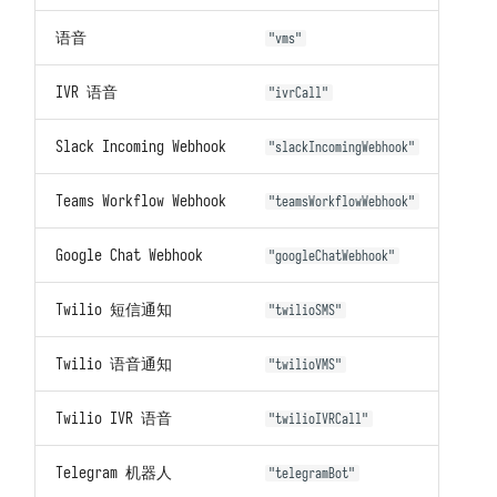
语音
"vms"
IVR 语音
"ivrCall"
Slack Incoming Webhook
"slackIncomingWebhook"
Teams Workflow Webhook
"teamsWorkflowWebhook"
Google Chat Webhook
"googleChatWebhook"
Twilio 短信通知
"twilioSMS"
Twilio 语音通知
"twilioVMS"
Twilio IVR 语音
"twilioIVRCall"
Telegram 机器人
"telegramBot"