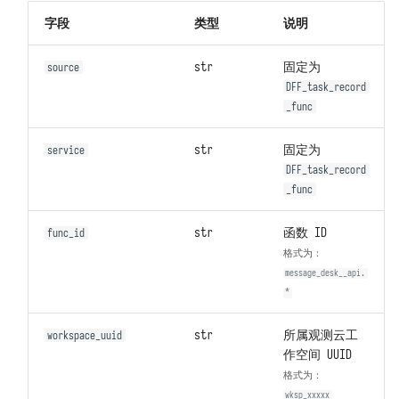
响应数据 DFF.RESP
字段
类型
说明
响应文件 DFF.RESP_FILE
str
固定为
source
DFF_task_record
响应大量数据
_func
DFF.RESP_LARGE_DATA
str
固定为
service
重定向 DFF.REDIRECT
DFF_task_record
_func
函数页面 DFF.FUNC_PAGE
str
函数 ID
func_id
SQL 构造 DFF.SQL
格式为：
message_desk__api.
资源路径 DFF.RSRC
*
内置变量
str
所属观测云工
workspace_uuid
作空间 UUID
格式为：
wksp_xxxxx